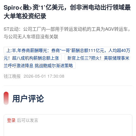
Spiro<融>资‘1’亿美元，创非洲电动出行领域最
大单笔投资纪录
ST云动：公司工厂内—部用于转运发动机的工具为AGV转运车，
与公司无人车项目没有关联
上:半,年券商薪酬曝光：券商“一哥”薪酬总额111亿元，人均超40万
元！超八成机构薪酬总额上涨
新官上任三?把火！美联储理事米
兰呼吁激进降息 挑战鲍威尔渐进策略
钱江晚报
2026-05-01 17:30:08
用户评论
登录
后可以发言