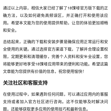
通过以上内容，相信大家已经了解了18馃埐官方版下载的正
确方法，以及如何避免高频误区，并正确打开和使用该应
用。希望本文能为您的使用提供帮助，让您的体验更加顺畅
和安全。
总结起来，正确的下载和安装步骤是确保应用正常运行和安
全使用的关键。通过选择官方渠道下载，了解并合理设置权
限，定期更新和清理缓存，完善个人资料和安🎯全设置，您
将能够更好地享受18馃埐应用带来的便利和功能。希望这篇
文章能为您提供有价值的信息，祝您使用愉快！
关注社区和客服支持
在使用过程中，如果遇到任何问题，可以通过应用内的客服
支持或者加入官方社区进行咨询。这不仅能够及时解决问
题，还能够获取更多应用的使用技巧和最新信息。