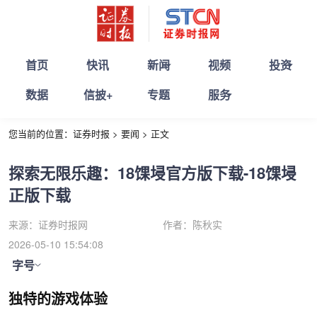
首页
快讯
新闻
视频
投资
数据
信披+
专题
服务
您当前的位置：
证券时报
>
要闻
>
正文
探索无限乐趣：18馃埐官方版下载-18馃埐
正版下载
来源：
证券时报网
作者：
陈秋实
2026-05-10 15:54:08
字号
独特的游戏体验